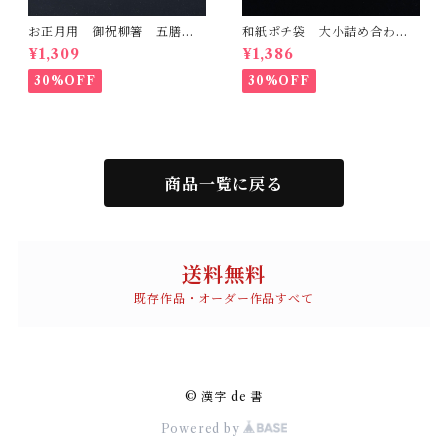
お正月用 御祝柳箸 五膳
和紙ポチ袋 大小詰め合わ
金赤和紙
せ 麻の葉
¥1,309
¥1,386
30%OFF
30%OFF
商品一覧に戻る
送料無料
既存作品・オーダー作品すべて
© 漢字 de 書
Powered by