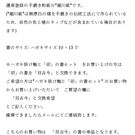
遺産登録の手漉き和紙の"細川紙"です。
("細川紙"は無漂白の楮を手漉きの伝統工法にて作られている
ため、自然の色と楮のネップなどが含まれている場合があり
ます)
書のサイズ: ハガキサイズ 10 × 15 ㌢
※ハガキ掛け軸と「卯」の書セット をお買い上げの方は
「卯」の書を「旦古今」と交換できます。
ご希望の方は"ハガキ掛け軸と「卯」の書セット" のお買い物
からお買い上げいただいて ご要望の欄に
「旦古今」と交換希望
とご記入ください。
確保できましたらメールにてご連絡致します。
こちらのお買い物は 「旦古今」の書の単品となります。