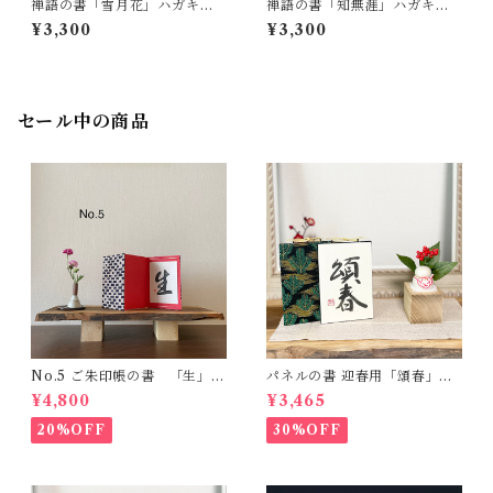
禅語の書「雪月花」ハガキサ
禅語の書「知無涯」ハガキサ
イズ 一点もの
イズ 一点もの
¥3,300
¥3,300
セール中の商品
No.5 ご朱印帳の書 「生」一
パネルの書 迎春用「頌春」一
点もの
点もの -ハガキサイズ-
¥4,800
¥3,465
20%OFF
30%OFF