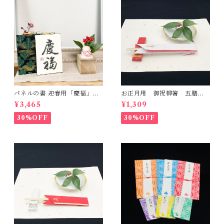
パネルの書 迎春用「慶福」一
お正月用 御祝柳箸 五膳
点もの -ハガキサイズ-
檀紙(白赤)
¥3,465
¥1,309
30%OFF
30%OFF