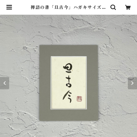
禅語の書「旦古今」ハガキサイズ
一点もの | 漢字 de 書