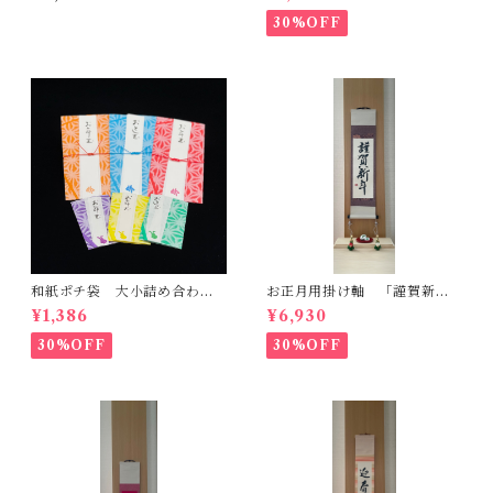
もの
30%OFF
和紙ポチ袋 大小詰め合わ
お正月用掛け軸 「謹賀新
せ 麻の葉
年」一点もの
¥1,386
¥6,930
30%OFF
30%OFF