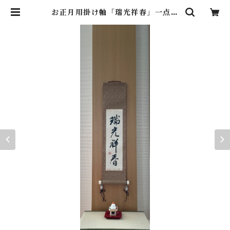
お正月用掛け軸「瑞光祥春」一点も
の | 漢字 de 書