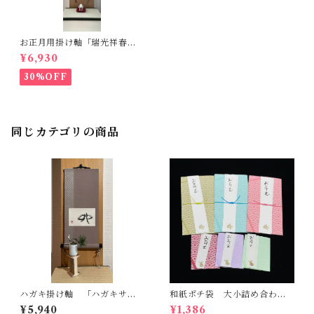
お正月用掛け軸「瑞光祥春」
一点もの
¥6,930
30%OFF
同じカテゴリの商品
ハガキ掛け軸 「ハガキサイ
和紙ポチ袋 大小詰め合わ
ズ」の書のセット［L］ 一点
せ 青海波
¥5,940
¥1,386