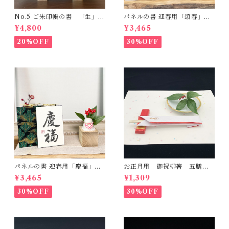
No.5 ご朱印帳の書 「生」一
パネルの書 迎春用「頌春」一
点もの
点もの -ハガキサイズ-
¥4,800
¥3,465
20%OFF
30%OFF
パネルの書 迎春用「慶福」一
お正月用 御祝柳箸 五膳
点もの -ハガキサイズ-
檀紙(白赤)
¥3,465
¥1,309
30%OFF
30%OFF