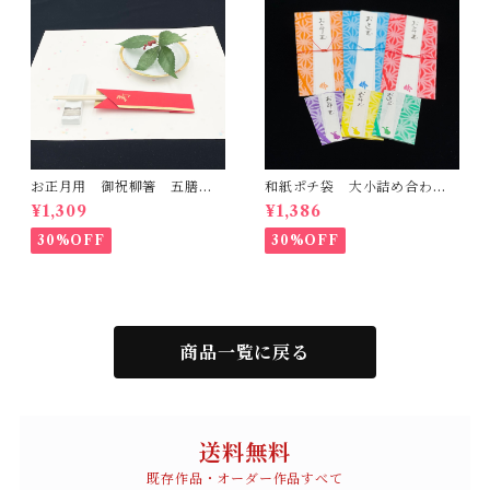
お正月用 御祝柳箸 五膳
和紙ポチ袋 大小詰め合わ
金赤和紙
せ 麻の葉
¥1,309
¥1,386
30%OFF
30%OFF
商品一覧に戻る
送料無料
既存作品・オーダー作品すべて