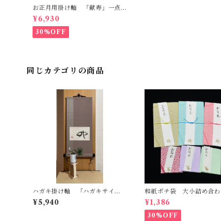
お正月用掛け軸 「献寿」一点
もの
¥6,930
30%OFF
同じカテゴリの商品
ハガキ掛け軸 「ハガキサイ
和紙ポチ袋 大小詰め合
ズ」の書のセット［L］ 一点も
青海波
¥5,940
¥1,386
の
30%OFF