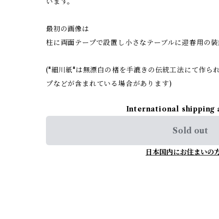
います。
最初の画像は
柱に両面テープで設置し小さなテーブルに迎春用の装
("細川紙"は無漂白の楮を手漉きの伝統工法にて作ら
プなどが含まれている場合があります)
International shipping 
Sold out
日本国内にお住まいの