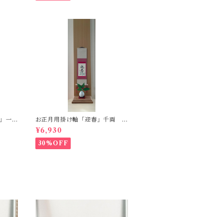
」一
お正月用掛け軸「迎春」千両
一点もの
¥6,930
30%OFF