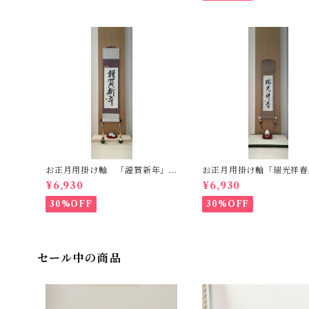
お正月用掛け軸 「謹賀新年」
お正月用掛け軸「瑞光祥春
一点もの
点もの
¥6,930
¥6,930
30%OFF
30%OFF
セール中の商品