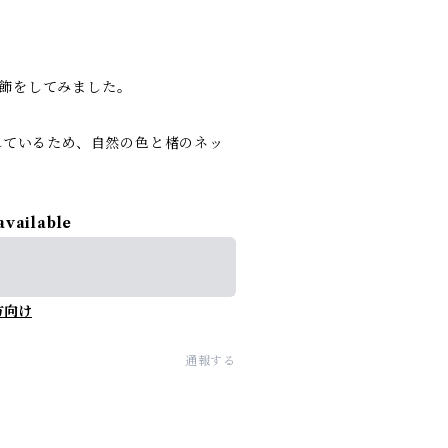
飾をしてみました。
れているため、自然の色と楮のネッ
available
方向け
通報する