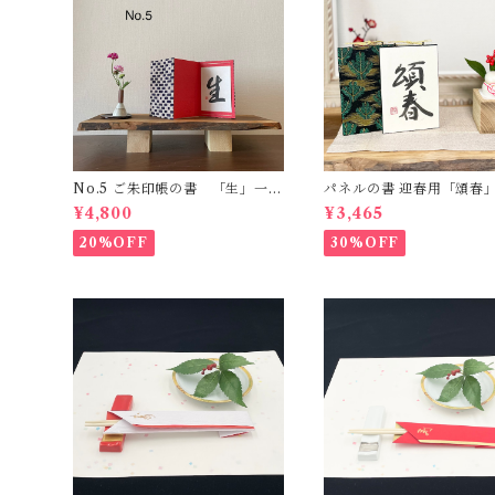
No.5 ご朱印帳の書 「生」一点
パネルの書 迎春用「頌春
もの
もの -ハガキサイズ-
¥4,800
¥3,465
20%OFF
30%OFF