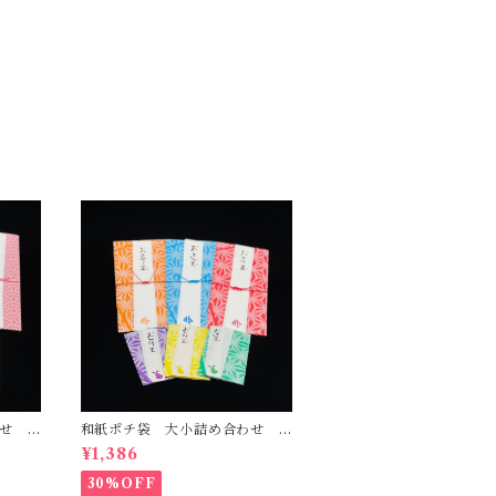
わせ
和紙ポチ袋 大小詰め合わせ
麻の葉
¥1,386
30%OFF