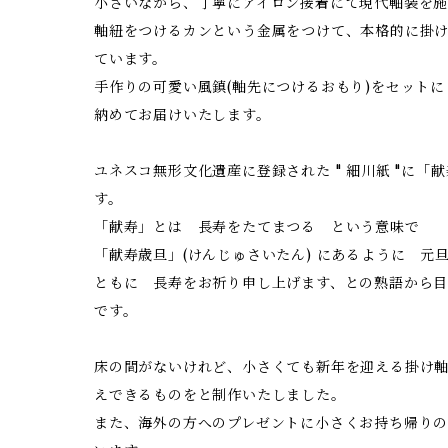
小さいながら、丁寧にアイロン接着にて現代軸装を施
軸紐をつけるカンという金属をつけて、本格的に掛
ています。
手作りの可愛い風鎮(軸先につけるおもり)をセットにして 化
納めてお届けいたします。
ユネスコ無形文化遺産に登録された " 細川紙 "に「
す。
「献寿」とは 長寿をたてまつる という意味で
「献寿歳旦」(けんじゅさいたん) にあるように 元
ともに 長寿をお祈り申し上げます、との熟語から
です。
床の間がないけれど、小さくても新年を迎える掛け
えできるものをと制作いたしました。
また、海外の方へのプレゼントに小さくお持ち帰り