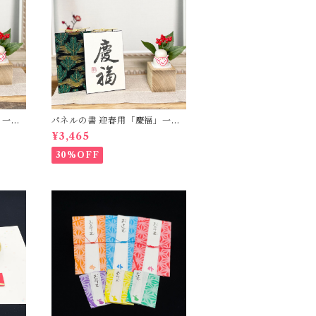
」一点
パネルの書 迎春用「慶福」一点
もの -ハガキサイズ-
¥3,465
30%OFF