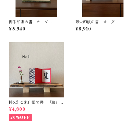
御朱印帳の書 オーダ
御朱印帳の書 オーダ
ー “書”1面
ー “書”3面
¥5,940
¥8,910
No.5 ご朱印帳の書 「生」一
点もの
¥4,800
20%OFF