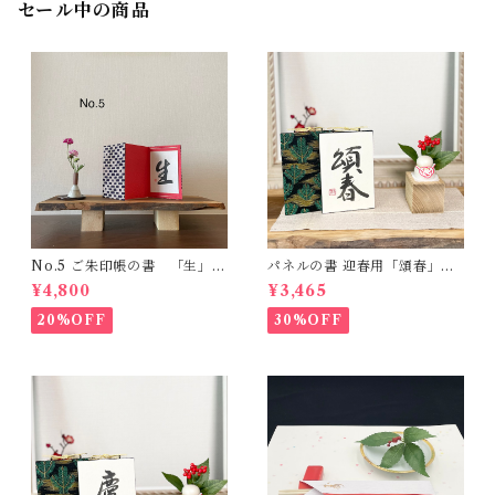
セール中の商品
No.5 ご朱印帳の書 「生」一
パネルの書 迎春用「頌春」一
点もの
点もの -ハガキサイズ-
¥4,800
¥3,465
20%OFF
30%OFF