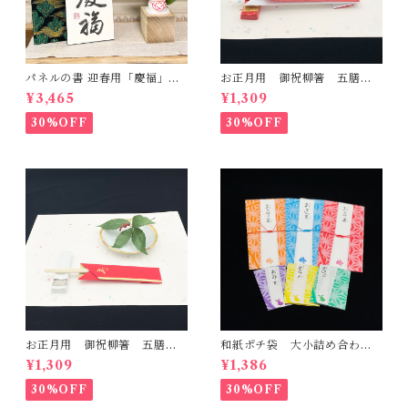
パネルの書 迎春用「慶福」一
お正月用 御祝柳箸 五膳
点もの -ハガキサイズ-
檀紙(白赤)
¥3,465
¥1,309
30%OFF
30%OFF
お正月用 御祝柳箸 五膳
和紙ポチ袋 大小詰め合わ
金赤和紙
せ 麻の葉
¥1,309
¥1,386
30%OFF
30%OFF