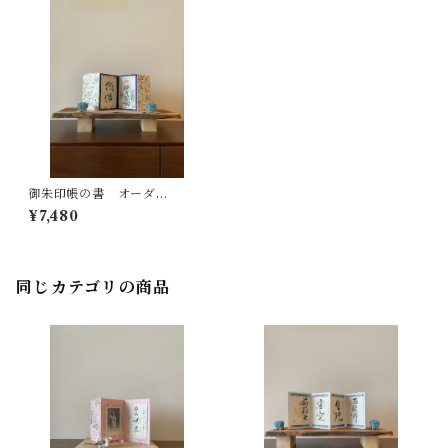
御朱印帳の書 オーダ
ー “書”2面
¥7,480
同じカテゴリの商品