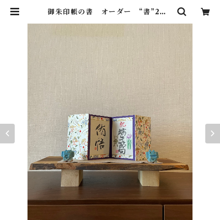
御朱印帳の書 オーダー “書”2面 |
漢字 de 書